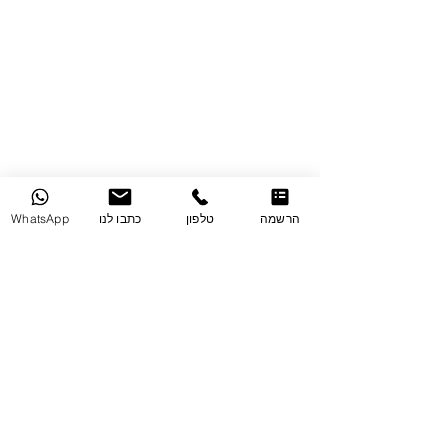
משרד עו"ד אור קמינסקי
ז'בוטינסקי 7 רמת גן 52520
מגדל אביב
משרד:
03-5758347
פקס:
03-6135415
office@kms-law.co.
il
ניווט מהיר
נדלן מסחרי
הרשמה
טלפון
כתבו לנו
WhatsApp
תמ"א 38
קרקעות
חוזים
יישוב סכסוכים
יצוג משקיעים זרים
פינוי בינוי
מאמרים
הרשמה
עורך דין מסחרי