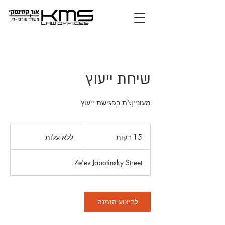
שיחת ייעוץ
מעוניין\ת בפגישת ייעוץ
ללא
עלות
15 דקות
1
ללא עלות
5
ד
Ze'ev Jabotinsky Street
ק
ו
ת
לביצוע הזמנה