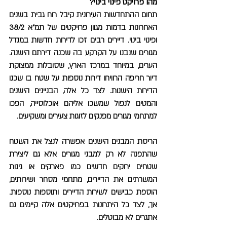
מהו פרויקט פינוי בינוי?
תחום ההתחדשות העירונית קיבל רוח גבית בשנים
האחרונות בדמות מגוון פרויקטים של תמ"א 38/2
ופינוי בינוי. דיירים רבים זכו לדירות חדשות במגדל
מגורים שנבנו על הקרקע בה שכנה דירתם הישנה.
הערים, במיוחד במרכז הארץ, שסובלות ממצוקת
דיור חריפה הרוויחו דירות נוספות על שטח בו שכנו
הדירות הישנות. לצד כל אלה, הבניינים הישנים
והמטים לנפול שמשכו אליהם אוכלוסייה, הפכו
למתחמי מגורים מפנקים לזוגות צעירים ומשקיעים.
הריסת המבנים הישנים אפשרה לנצל את השטח
שהתפנה לא רק למבני מגורים אלא גם ליצירת
שטחים ירוקים חדשים כמו פארקים או גינות
המשרתים את הדיירים, מתחמי מסחר ושירותים,
הוספת כבישים לשירות הדיירים ותוספות נוספות.
אך, לצד כל היתרונות בפרויקטים אלה קיימים גם
אתגרים לא מבוטלים.