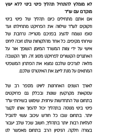
לא מומלץ להתחיל תהליך פינוי בינוי ללא יעוץ
מוקדם עם עו"ד
אם אתם מתחילים כיום תהליך של פינוי בינוי
וזקוקים לעו"ד שילווה את הפרויקט מתחילתו ועד
סופו נשמח להציג בפניכם מטרייה נרחבת של
שירותי מקיפים. כל אחד מהלקוחות שלנו זוכה ליחס
אישי על ידי צוות המשרד המיומן השופך אור על
האתגרים הקשורים לפרויקט מסוג זה. תוך הקשבה
מלאה לצרכים שלכם נמצא את הפתרון המשפטי
המתאים על מנת לייצג את האינטרס שלכם.
לאורך השנים האחרונות ליווינו מספר רב של
עסקאות מקרקעין שונות ובכללן גם פרויקטים
בתחום של התחדשות עירונית. שימוש בשירותי עו"ד
פינוי בינוי מנוסה בתהליך יכול להפוך אותו לקצר
יותר. בתחום שבו כל חודש עיכוב עשוי להוביל
לעלויות רבות יותר בתהליך, חשוב שכל שלב יעבור
בצורה חלקה. הניסיון הרב בתחום מאפשר לנו