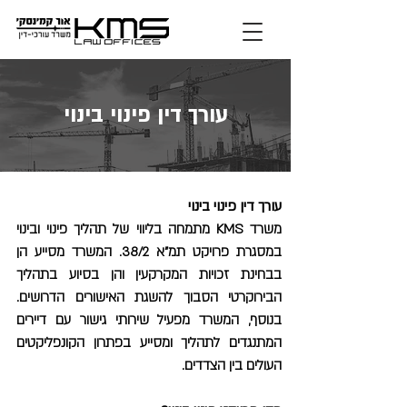
עורך דין פינוי בינוי
עורך דין פינוי בינוי
משרד KMS מתמחה בליווי של תהליך פינוי ובינוי
במסגרת פרויקט תמ"א 38/2. המשרד מסייע הן
בבחינת זכויות המקרקעין והן בסיוע בתהליך
הבירוקרטי הסבוך להשגת האישורים הדרושים.
בנוסף, המשרד מפעיל שירותי גישור עם דיירים
המתנגדים לתהליך ומסייע בפתרון הקונפליקטים
העולים בין הצדדים.