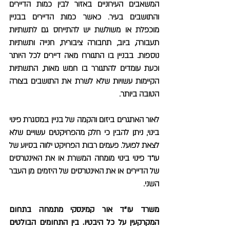
המשאבים העירוניים באזור לבין כמות הדיירים
והתושבים בעיר. כאשר כמות הדיירים בבניין
מוכפלת או משולשת יש להתייחס גם לתשתיות
תעבורה, ביוב, תחבורה ציבורית, חנייה ותשתיות
נוספות. בבניין בו התגוררו מאה דיירים לכל היותר
וכעת עומדים להתגורר בו חמש מאות, התשתיות
הקיימות עשויות שלא לשרת את התושבים בצורה
הטובה ביותר.
לאור האתגרים ביזום והקמה של בניין במסגרת פינוי
בינוי, ניתן להבין כי חלק מהפרויקטים עשויים שלא
לצאת לפועל. פעמים רבות הפרויקט ילווה בסיוע של
עו"ד פינוי בינוי מומחה המשרת או את האינטרסים
של הדיירים או את האינטרסים של היזמים מן העבר
השני.
משרד עו"ד אור קמינסקי מתמחה בתחום
המקרקעין על כל היבטיו. בין התחומים הבולטים