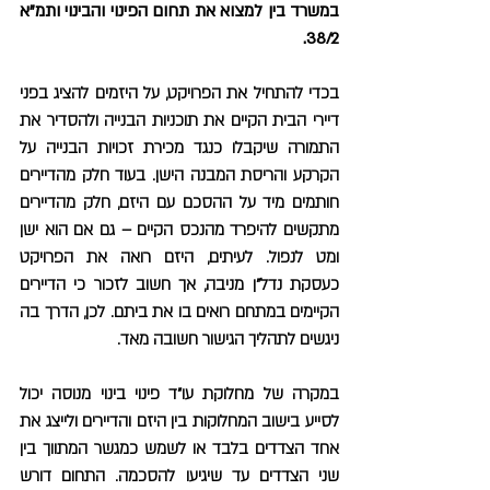
במשרד בין למצוא את תחום הפינוי והבינוי ותמ"א
38/2.
בכדי להתחיל את הפרויקט, על היזמים להציג בפני
דיירי הבית הקיים את תוכניות הבנייה ולהסדיר את
התמורה שיקבלו כנגד מכירת זכויות הבנייה על
הקרקע והריסת המבנה הישן. בעוד חלק מהדיירים
חותמים מיד על ההסכם עם היזם, חלק מהדיירים
מתקשים להיפרד מהנכס הקיים – גם אם הוא ישן
ומט לנפול. לעיתים, היזם רואה את הפרויקט
כעסקת נדל"ן מניבה, אך חשוב לזכור כי הדיירים
הקיימים במתחם רואים בו את ביתם. לכן, הדרך בה
ניגשים לתהליך הגישור חשובה מאד.
במקרה של מחלוקת עו"ד פינוי בינוי מנוסה יכול
לסייע בישוב המחלוקות בין היזם והדיירים ולייצג את
אחד הצדדים בלבד או לשמש כמגשר המתווך בין
שני הצדדים עד שיגיעו להסכמה. התחום דורש