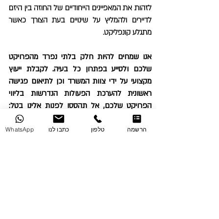
לזהות את המאפיינים הייחודיים של החוזה בין היזם
לדיירים ולהמליץ על שינויים בעת הצורך כאשר
מתגלע קונפליקט.
אנו שמחים להיות חלק בלתי נפרד מהפרויקט
שלכם ולסייע בפתרון כל בעיה.
לקבלת ייעוץ
מקצועי על ידי צוות המשרד וכן לתיאום פגישה
ראשונית להערכת הפעולות הנדרשות בליווי
הפרויקט שלכם, אל תהססו לפנות אלינו בטל:
03-5758347
או באמצעות טופס יצירת הקשר
בתחתית הדף.
הרשמה
טלפון
כתבו לנו
WhatsApp
צור קשר